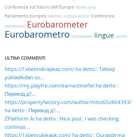
Conferenza sul futuro dell'Europa
donne
virus
Parlamento europeo
Conferenza
telefono
comunicazione
Eurobarometer
investimenti
Eurobarometro
lingue
consumatori
uomini
ULTIMI COMMENTI
https://1xbetindirapkaz.com/ ha detto : Tətbiqi
yüklədikdən so...
https://my.playfre.com/earnestinefiel ha detto :
Перевод д?...
https://propertyfactory.com/author/mitzi65z864393/
ha detto : Перевод д?...
ZPlatform.Ai ha detto : Nice post. I was checking
continuo...
https://1xbetyukleapk.com/ ha detto : Quraşdırma