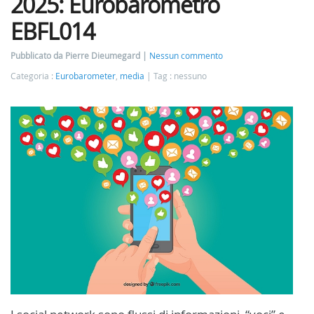
2025: Eurobarometro
EBFL014
Pubblicato da Pierre Dieumegard
Nessun commento
Categoria :
Eurobarometer
,
media
Tag : nessuno