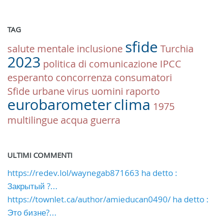
TAG
sfide
salute mentale
inclusione
Turchia
2023
politica di comunicazione
IPCC
esperanto
concorrenza
consumatori
Sfide urbane
virus
uomini
raporto
eurobarometer
clima
1975
multilingue
acqua
guerra
ULTIMI COMMENTI
https://redev.lol/waynegab871663 ha detto :
Закрытый ?...
https://townlet.ca/author/amieducan0490/ ha detto :
Это бизне?...