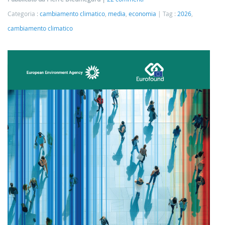
Categoria :
cambiamento climatico
,
media
,
economia
Tag :
2026
,
cambiamento climatico