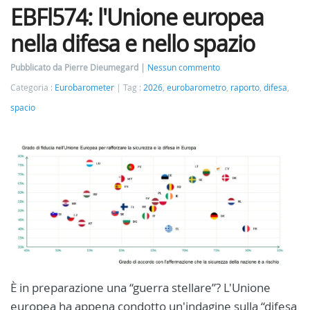
EBFl574: l'Unione europea
nella difesa e nello spazio
Pubblicato da Pierre Dieumegard
Nessun commento
Categoria :
Eurobarometer
Tag :
2026
,
eurobarometro
,
raporto
,
difesa
,
spacio
È in preparazione una “guerra stellare”? L'Unione
europea ha appena condotto un'indagine sulla “difesa