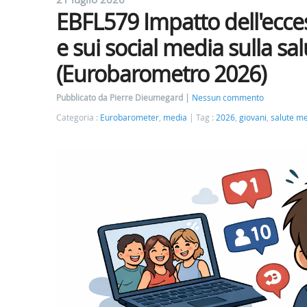
EBFL579 Impatto dell'ecce
e sui social media sulla sa
(Eurobarometro 2026)
Pubblicato da Pierre Dieumegard
Nessun commento
Categoria :
Eurobarometer
,
media
Tag :
2026
,
giovani
,
salute m