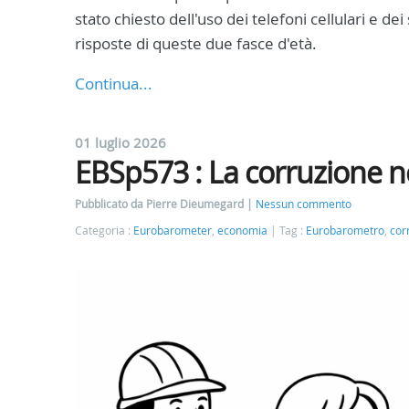
stato chiesto dell'uso dei telefoni cellulari e d
risposte di queste due fasce d'età.
Continua...
01 luglio 2026
EBSp573 : La corruzione n
Pubblicato da Pierre Dieumegard
Nessun commento
Categoria :
Eurobarometer
,
economia
Tag :
Eurobarometro
,
cor