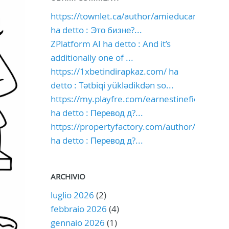
https://townlet.ca/author/amieducan0490/
ha detto : Это бизне?...
ZPlatform AI ha detto : And it’s
additionally one of ...
https://1xbetindirapkaz.com/ ha
detto : Tətbiqi yüklədikdən so...
https://my.playfre.com/earnestinefiel
ha detto : Перевод д?...
https://propertyfactory.com/author/mitzi65
ha detto : Перевод д?...
ARCHIVIO
luglio 2026
(2)
febbraio 2026
(4)
gennaio 2026
(1)