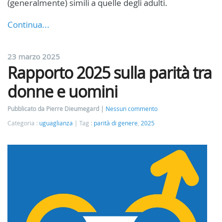
(generalmente) simili a quelle degli adulti.
Continua...
23 marzo 2025
Rapporto 2025 sulla parità tra
donne e uomini
Pubblicato da Pierre Dieumegard
Nessun commento
Categoria :
uguaglianza
Tag :
parità di genere
,
2025