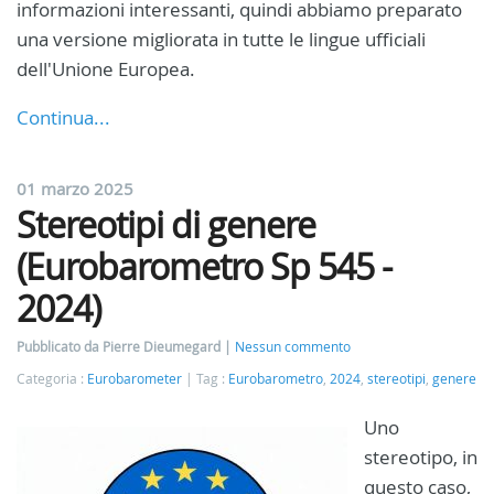
informazioni interessanti, quindi abbiamo preparato
una versione migliorata in tutte le lingue ufficiali
dell'Unione Europea.
Continua...
01 marzo 2025
Stereotipi di genere
(Eurobarometro Sp 545 -
2024)
Pubblicato da Pierre Dieumegard
Nessun commento
Categoria :
Eurobarometer
Tag :
Eurobarometro
,
2024
,
stereotipi
,
genere
Uno
stereotipo, in
questo caso,