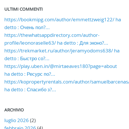
ULTIMI COMMENTI
https://bookmipg.com/author/emmettzweig122/ ha
detto : Очень пол?...
https://thewhatsappdirectory.com/author-
profile/leonoraselle63/ ha detto : Для эконо?...
https://trekmarket.ru/author/jeramyodoms638/ ha
detto : Быстро со?...
https://play.uben.in/@mirtaeaves180?page=about
ha detto : Ресурс по?...
https://kopropertyrentals.com/author/samuelbarcenas
ha detto : Спасибо з?...
ARCHIVIO
luglio 2026
(2)
febbraio 2026
(4)