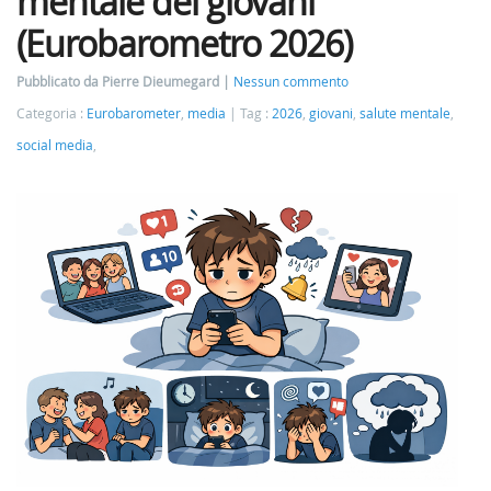
mentale dei giovani
(Eurobarometro 2026)
Pubblicato da Pierre Dieumegard
Nessun commento
Categoria :
Eurobarometer
,
media
Tag :
2026
,
giovani
,
salute mentale
,
social media
,