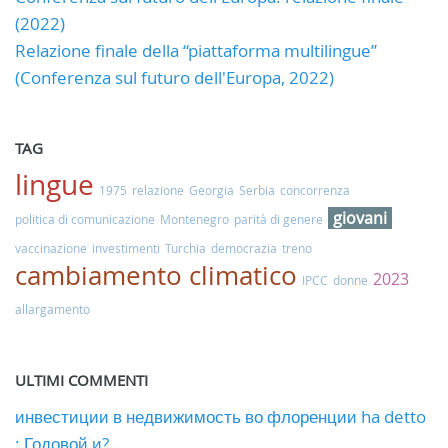
(2022)
Relazione finale della “piattaforma multilingue”
(Conferenza sul futuro dell'Europa, 2022)
TAG
lingue
1975
relazione
Georgia
Serbia
concorrenza
giovani
politica di comunicazione
Montenegro
parità di genere
vaccinazione
investimenti
Turchia
democrazia
treno
cambiamento climatico
2023
IPCC
donne
allargamento
ULTIMI COMMENTI
инвестиции в недвижимость во флоренции ha detto
: Годовой и?...