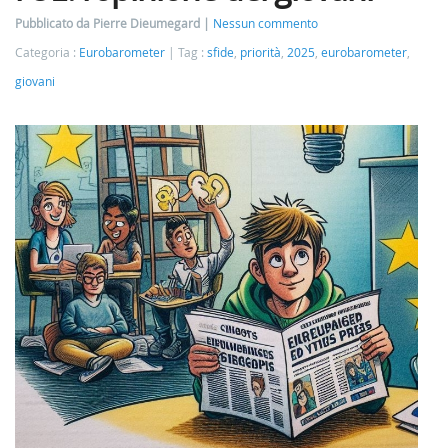
Pubblicato da Pierre Dieumegard
Nessun commento
Categoria :
Eurobarometer
Tag :
sfide
,
priorità
,
2025
,
eurobarometer
,
giovani