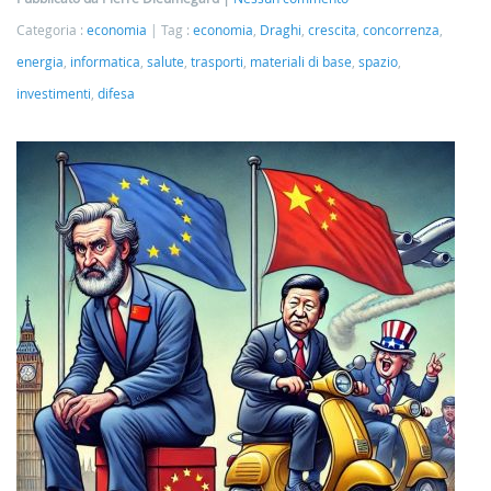
Categoria :
economia
Tag :
economia
,
Draghi
,
crescita
,
concorrenza
,
energia
,
informatica
,
salute
,
trasporti
,
materiali di base
,
spazio
,
investimenti
,
difesa