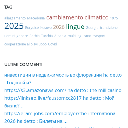
TAG
cambiamento climatico
allargamento
Macedonia
1975
2025
lingue
2026
Eurydice
Kosovo
Georgia
transizione
uomini
genere
Serbia
Turchia
Albania
multilinguismo
trasporti
cooperazione allo sviluppo
Covid
ULTIMI COMMENTI
инвестиции в недвижимость во флоренции ha detto
: Годовой и?...
https://s3.amazonaws.com/ ha detto : the mill casino
https://linkseo.live/faustomcc2817 ha detto : Мой
бизне?...
https://eram-jobs.com/employer/the-international-
2026 ha detto : Билеты на ...