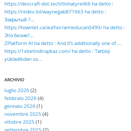
https://devcraft-dot.tech/tishatyrell66 ha detto :
https://redev.lol/waynegab871663 ha detto :
Закрытый ?...
https://townlet.ca/author/amieducan0490/ ha detto :
Это бизне?...
ZPlatform AI ha detto : And it’s additionally one of ...
https://1xbetindirapkaz.com/ ha detto : Tətbiqi
yüklədikdən so...
ARCHIVIO
luglio 2026
(2)
febbraio 2026
(4)
gennaio 2026
(1)
novembre 2025
(4)
ottobre 2025
(1)
settembre 2025
(2)