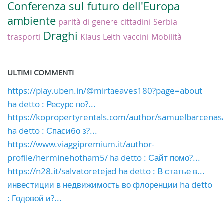
Conferenza sul futuro dell'Europa
ambiente
parità di genere
cittadini
Serbia
Draghi
trasporti
Klaus Leith
vaccini
Mobilità
ULTIMI COMMENTI
https://play.uben.in/@mirtaeaves180?page=about
ha detto : Ресурс по?...
https://kopropertyrentals.com/author/samuelbarcenas
ha detto : Спасибо з?...
https://www.viaggipremium.it/author-
profile/herminehotham5/ ha detto : Сайт помо?...
https://n28.it/salvatoretejad ha detto : В статье в...
инвестиции в недвижимость во флоренции ha detto
: Годовой и?...