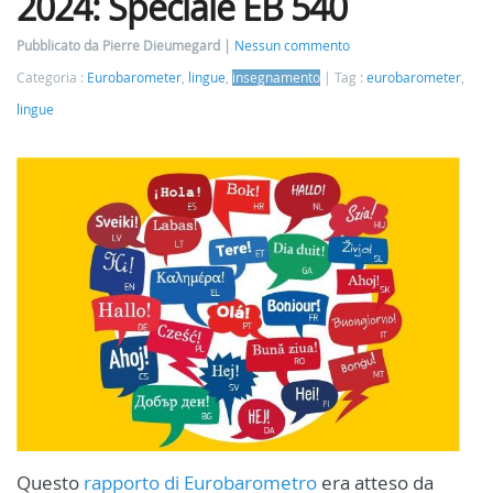
2024: Speciale EB 540
Pubblicato da Pierre Dieumegard
Nessun commento
Categoria :
Eurobarometer
,
lingue
,
insegnamento
Tag :
eurobarometer
,
lingue
Questo
rapporto di Eurobarometro
era atteso da